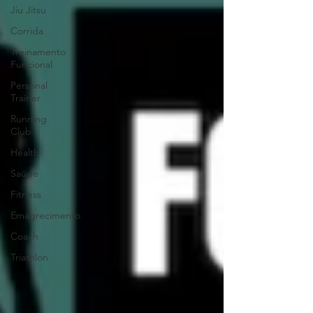
Jiu Jitsu
Corrida
Treinamento
Funcional
Personal
Trainer
Running
Club
Health
Saúde
Fitness
Emagrecimento
Coach
Triathlon