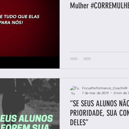
Mulher #CORREM
FocusPerformance_CoachHR
7 de mar. de 2019
0 min de l
“SE SEUS ALUNOS NÃ
PRIORIDADE, SUA CO
DELES”