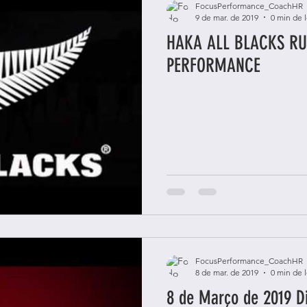
FocusPerformance_CoachHR
9 de mar. de 2019
0 min de l
HAKA ALL BLACKS R
PERFORMANCE
FocusPerformance_CoachHR
8 de mar. de 2019
0 min de l
8 de Março de 2019 Di