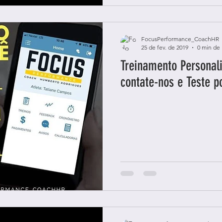
FocusPerformance_CoachHR
25 de fev. de 2019
0 min de 
Treinamento Personali
contate-nos e Teste po