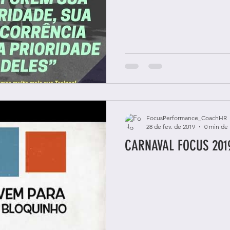
FocusPerformance_CoachHR
28 de fev. de 2019
0 min de 
CARNAVAL FOCUS 201