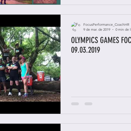
FocusPerformance_CoachHR
9 de mar. de 2019
0 min de l
OLYMPICS GAMES FO
09.03.2019