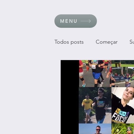
MENU
Todos posts
Começar
S
Personal Trainer
Runnin
Triathlon