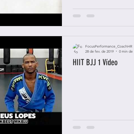
FocusPerformance_CoachHR
28 de fev. de 2019
0 min de 
HIIT BJJ 1 Vídeo