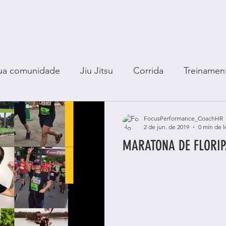
ua comunidade
Jiu Jitsu
Corrida
Treinamen
g Club
Health
Saúde
Fitness
Emagreci
FocusPerformance_CoachHR
2 de jun. de 2019
0 min de l
MARATONA DE FLORIP