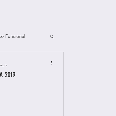
to Funcional
mento
Coach
eitura
A 2019