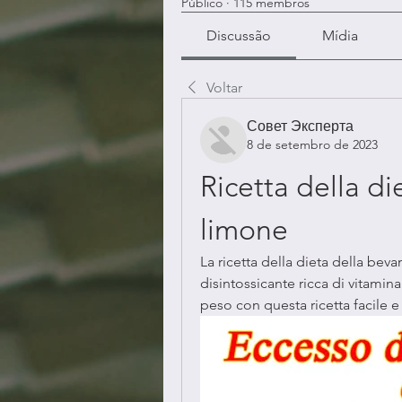
Público
·
115 membros
Discussão
Mídia
Voltar
Совет Эксперта
8 de setembro de 2023
Ricetta della di
limone
La ricetta della dieta della bev
disintossicante ricca di vitamina 
peso con questa ricetta facile e 