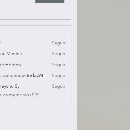
i
Seguir
xa. Martina
Seguir
ge Holden
Seguir
yaviationnewstoday98
Seguir
ationnewstoday98
eychu Sy
Seguir
s os membros (115)