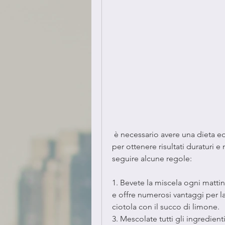
 è necessario avere una dieta equilibrata e praticare regolarmente attività fisica 
per ottenere risultati duraturi 
seguire alcune regole:
1. Bevete la miscela ogni matt
e offre numerosi vantaggi per la s
ciotola con il succo di limone.
3. Mescolate tutti gli ingredient