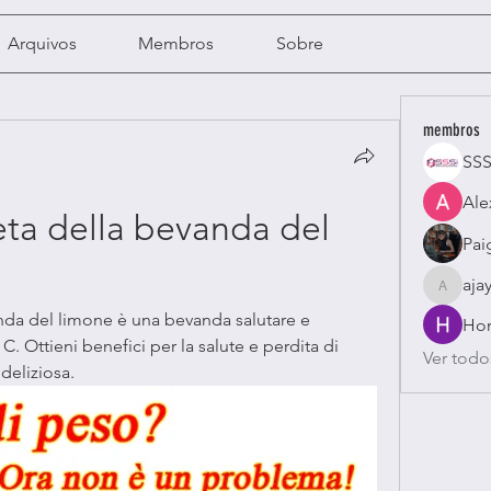
Arquivos
Membros
Sobre
membros
SSS
Ale
eta della bevanda del 
Pai
aja
ajayavi
anda del limone è una bevanda salutare e 
Hon
C. Ottieni benefici per la salute e perdita di 
Ver todo
deliziosa.