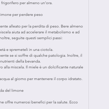
n frigorifero per almeno un'ora.
 limone per perdere peso
nte alleato per la perdita di peso. Bere almeno 
miscela aiuta ad accelerare il metabolismo e ad 
noltre, seguite questi semplici passi:
metà e spremeteli in una ciotola.
te se si soffre di qualche patologia. Inoltre, il 
nutrienti della bevanda.
 alla miscela. Il miele è un dolcificante naturale 
 acqua al giorno per mantenere il corpo idratato.
nda del limone
e offre numerosi benefici per la salute. Ecco 