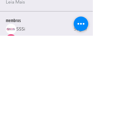
Leia Mais
membros
SSSi
Seguir
Alexa. Martina
Seguir
Paige Holden
Seguir
ajayaviationnewstoday98
Seguir
ajayaviationnewstoday98
Honeychu Sy
Seguir
Ver todos os membros (115)
© 2014 by Humberto Rodrigues