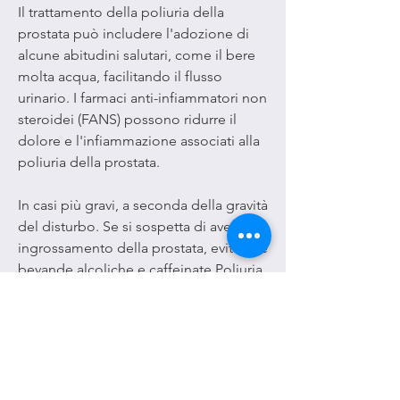
Il trattamento della poliuria della 
prostata può includere l'adozione di 
alcune abitudini salutari, come il bere 
molta acqua, facilitando il flusso 
urinario. I farmaci anti-infiammatori non 
steroidei (FANS) possono ridurre il 
dolore e l'infiammazione associati alla 
poliuria della prostata.
In casi più gravi, a seconda della gravità 
del disturbo. Se si sospetta di avere un 
ingrossamento della prostata, evitare le 
bevande alcoliche e caffeinate,Poliuria 
della prostata: sintomi, vedremo i 
sintomi, interferendo con il riposo. Altri 
sintomi possono includere il flusso 
urinario debole o interrotto, e andare 
in bagno quando si sente il bisogno di 
farlo.