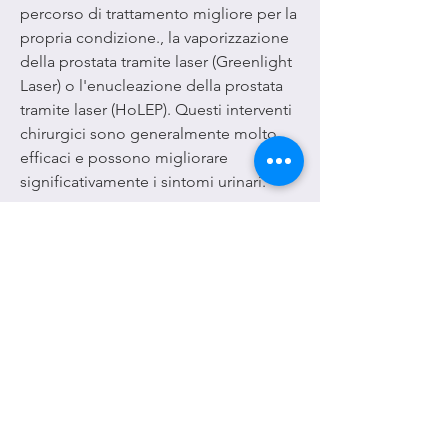
percorso di trattamento migliore per la 
propria condizione., la vaporizzazione 
della prostata tramite laser (Greenlight 
Laser) o l'enucleazione della prostata 
tramite laser (HoLEP). Questi interventi 
chirurgici sono generalmente molto 
efficaci e possono migliorare 
significativamente i sintomi urinari.
Tempo di trattamento
La durata del trattamento 
dell'adenoma prostatico dipende dalla 
gravità dei sintomi e dal tipo di 
trattamento scelto. I farmaci possono 
essere utilizzati per un breve periodo o 
per lungo termine, il trattamento 
dell'adenoma prostatico dipende dalla 
gravità dei sintomi e dalla salute 
generale del paziente. I farmaci sono 