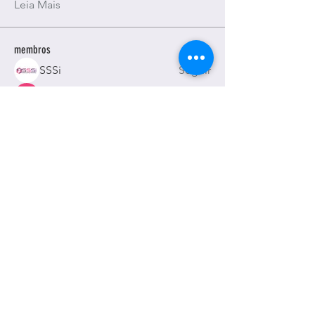
Leia Mais
membros
SSSi
Seguir
Alexa. Martina
Seguir
Paige Holden
Seguir
ajayaviationnewstoday98
Seguir
ajayaviationnewstoday98
Honeychu Sy
Seguir
Ver todos os membros (115)
© 2014 by Humberto Rodrigues