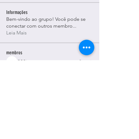
Informações
Bem-vindo ao grupo! Você pode se
conectar com outros membro
...
Leia Mais
membros
SSSi
Seguir
Alexa. Martina
Seguir
Paige Holden
Seguir
ajayaviationnewstoday98
Seguir
ajayaviationnewstoday98
Honeychu Sy
Seguir
Ver todos os membros (115)