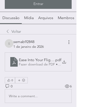
Entrar
Discussão
Mídia
Arquivos
Membros
Voltar
semab92848
semab92848
1 de janeiro de 2026
Ease Into Your Flight albion
.pdf
Fazer download de PDF • 292KB
0
0
6
Write a comment...