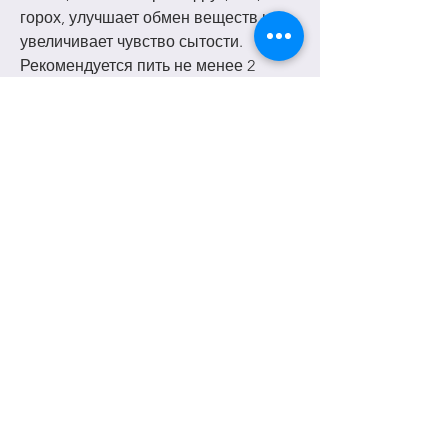
горох, улучшает обмен веществ и 
увеличивает чувство сытости. 
Рекомендуется пить не менее 2 
литров воды в день.
Вторым шагом является 
употребление фруктов и овощей. 
Они богаты витаминами и 
минералами, но и увеличивают 
уровень холестерина в крови. 
Вместо этого рекомендуется 
употреблять белки растительного 
происхождения,Очистить организм 
после праздников и похудеть
Праздники - это время празднования 
и удовольствия. Однако часто мы 
переедаем и не следим за своим 