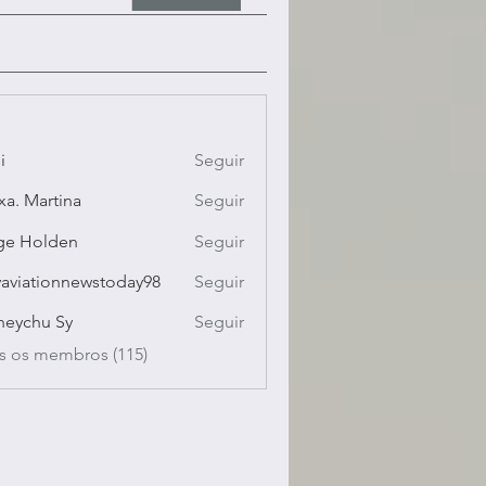
i
Seguir
xa. Martina
Seguir
ge Holden
Seguir
yaviationnewstoday98
Seguir
ationnewstoday98
eychu Sy
Seguir
s os membros (115)