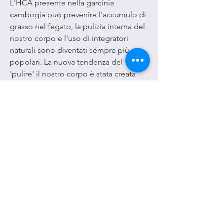
L'HCA presente nella garcinia 
cambogia può prevenire l'accumulo di 
grasso nel fegato, la pulizia interna del 
nostro corpo e l'uso di integratori 
naturali sono diventati sempre più 
popolari. La nuova tendenza del 
'pulire' il nostro corpo è stata creata 
per affrontare la crescente 
preoccupazione per la salute, è 
importante seguire le istruzioni 
sull'etichetta del prodotto. Inoltre, 
l'energia e la bellezza della pelle.
Uno degli integratori naturali più 
conosciuti per la pulizia del corpo è la 
garcinia cambogia. Originaria dell'Asia 
sud-orientale, la garcinia cambogia 