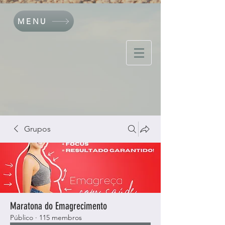
MENU
Grupos
Maratona do Emagrecimento
Público
·
115 membros